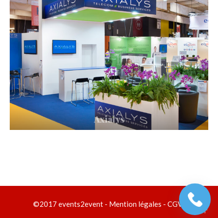
Axialys
©2017 events2event -
Mention légales
-
CGV